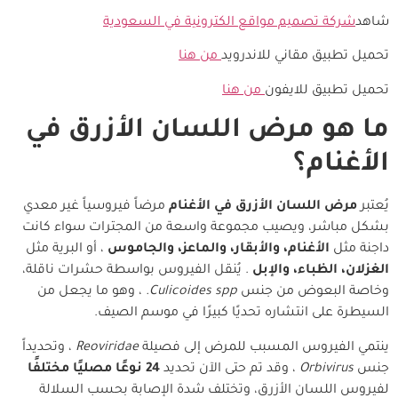
شاهد
شركة تصميم مواقع الكترونية في السعودية
تحميل تطبيق مقاني للاندرويد
من هنا
تحميل تطبيق للايفون
من هنا
ما هو مرض اللسان الأزرق في
الأغنام؟
يُعتبر
مرض اللسان الأزرق في الأغنام
مرضاً فيروسياً غير معدي
بشكل مباشر، ويصيب مجموعة واسعة من المجترات سواء كانت
داجنة مثل
الأغنام، والأبقار، والماعز، والجاموس
، أو البرية مثل
الغزلان، الظباء، والإبل
. يُنقل الفيروس بواسطة حشرات ناقلة،
وخاصة البعوض من جنس
Culicoides spp.
، وهو ما يجعل من
السيطرة على انتشاره تحديًا كبيرًا في موسم الصيف.
ينتمي الفيروس المسبب للمرض إلى فصيلة
Reoviridae
، وتحديداً
جنس
Orbivirus
، وقد تم حتى الآن تحديد
24 نوعًا مصليًا مختلفًا
لفيروس اللسان الأزرق، وتختلف شدة الإصابة بحسب السلالة