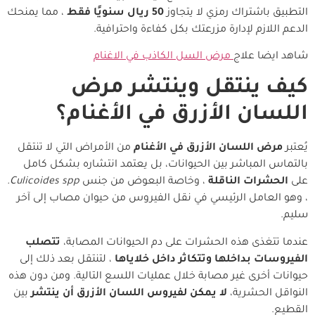
التطبيق باشتراك رمزي لا يتجاوز
50 ريال سنويًا فقط
، مما يمنحك
الدعم اللازم لإدارة مزرعتك بكل كفاءة واحترافية.
شاهد ايضا علاج
مرض السل الكاذب في الاغنام
كيف ينتقل وينتشر مرض
اللسان الأزرق في الأغنام؟
يُعتبر
مرض اللسان الأزرق في الأغنام
من الأمراض التي لا تنتقل
بالتماس المباشر بين الحيوانات، بل يعتمد انتشاره بشكل كامل
على
الحشرات الناقلة
، وخاصة البعوض من جنس
Culicoides spp.
، وهو العامل الرئيسي في نقل الفيروس من حيوان مصاب إلى آخر
سليم.
عندما تتغذى هذه الحشرات على دم الحيوانات المصابة،
تتصلب
الفيروسات بداخلها وتتكاثر داخل خلاياها
، لتنتقل بعد ذلك إلى
حيوانات أخرى غير مصابة خلال عمليات اللسع التالية. ومن دون هذه
النواقل الحشرية،
لا يمكن لفيروس اللسان الأزرق أن ينتشر
بين
القطيع.