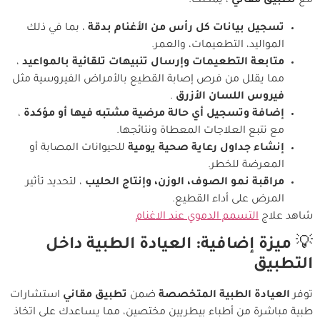
مع
تطبيق مقاني
، يمكنك:
تسجيل بيانات كل رأس من الأغنام بدقة
، بما في ذلك
المواليد، التطعيمات، والعمر.
متابعة التطعيمات وإرسال تنبيهات تلقائية بالمواعيد
،
مما يقلل من فرص إصابة القطيع بالأمراض الفيروسية مثل
فيروس اللسان الأزرق
.
إضافة وتسجيل أي حالة مرضية مشتبه فيها أو مؤكدة
،
مع تتبع العلاجات المعطاة ونتائجها.
إنشاء جداول رعاية صحية يومية
للحيوانات المصابة أو
المعرضة للخطر.
مراقبة نمو الصوف، الوزن، وإنتاج الحليب
، لتحديد تأثير
المرض على أداء القطيع.
شاهد علاج
التسمم الدموي عند الاغنام
💡
ميزة إضافية: العيادة الطبية داخل
التطبيق
توفر
العيادة الطبية المتخصصة
ضمن
تطبيق مقاني
استشارات
طبية مباشرة من أطباء بيطريين مختصين، مما يساعدك على اتخاذ