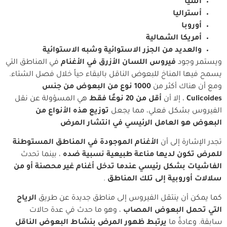
آسيا
أستراليا
أوروبا
أمريكا الشمالية
والعديد من الجزر الاستوائية وشبه الاستوائية
ويستمر وجود
فيروس اللسان الأزرق في الأغنام
في المناطق التي
يسمح فيها المناخ للبعوض الناقل بالبقاء حياً خلال فصل الشتاء.
ومع أن هناك أكثر من
1000 نوع من البعوض من جنس
Culicoides
، إلا أن
أقل من 20 نوعًا فقط
هي المسؤولة عن نقل
الفيروس بشكل فعلي، مما يجعل
توزيع هذه الأنواع من
البعوض هو العامل الرئيسي في انتشار المرض
تجدر الإشارة إلى أن
الأغنام الموجودة في المناطق المستوطنة
للمرض تكون لديها مناعة طبيعية نسبية ضده
، بينما تحدث
الفاشيات بشكل رئيسي عندما تدخل أغنام غير محصنة أو من
سلالات أوروبية إلى تلك المناطق
.
كما يمكن أن ينتقل الفيروس إلى مناطق جديدة عن طريق
الرياح
التي تحمل البعوض المصاب
، وهو ما حدث في عدة حالات
سابقة. وعادةً ما
يرتبط ظهور المرض بنشاط البعوض الناقل