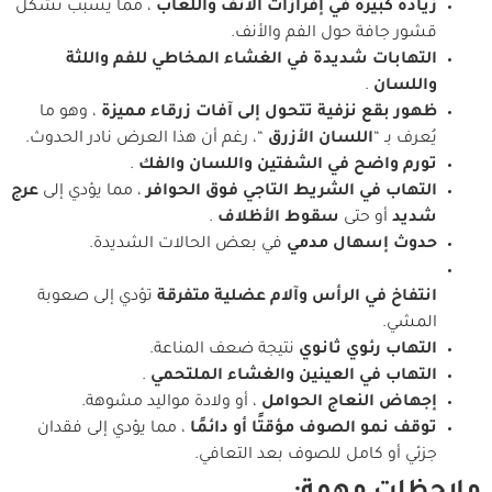
زيادة كبيرة في إفرازات الأنف واللعاب
، مما يسبب تشكل
قشور جافة حول الفم والأنف.
التهابات شديدة في الغشاء المخاطي للفم واللثة
واللسان
.
ظهور بقع نزفية تتحول إلى آفات زرقاء مميزة
، وهو ما
يُعرف بـ “
اللسان الأزرق
“، رغم أن هذا العرض نادر الحدوث.
تورم واضح في الشفتين واللسان والفك
.
التهاب في الشريط التاجي فوق الحوافر
، مما يؤدي إلى
عرج
شديد
أو حتى
سقوط الأظلاف
.
حدوث إسهال مدمي
في بعض الحالات الشديدة.
انتفاخ في الرأس وآلام عضلية متفرقة
تؤدي إلى صعوبة
المشي.
التهاب رئوي ثانوي
نتيجة ضعف المناعة.
التهاب في العينين والغشاء الملتحمي
.
إجهاض النعاج الحوامل
، أو ولادة مواليد مشوهة.
توقف نمو الصوف مؤقتًا أو دائمًا
، مما يؤدي إلى فقدان
جزئي أو كامل للصوف بعد التعافي.