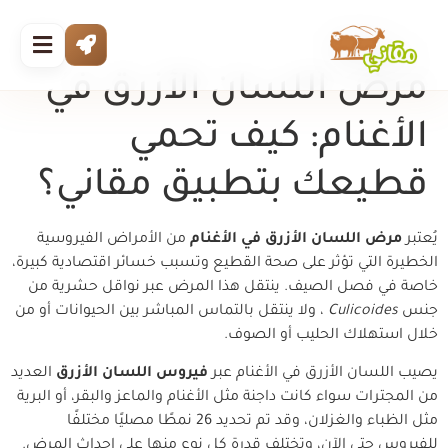
مرض اللسان الأزرق في
الأغنام: كيف تحمي
قطيعك بتطبيق مقاني؟
يُعتبر
مرض اللسان الأزرق في الأغنام
من الأمراض الفيروسية
الخطيرة التي تؤثر على صحة القطيع وتسبب خسائر اقتصادية كبيرة،
خاصة في فصل الصيف. ينتقل هذا المرض عبر نواقل حشرية من
جنس
Culicoides
، ولا ينتقل بالتماس المباشر بين الحيوانات أو من
خلال استهلاك الحليب أو الصوف.
يصيب اللسان الأزرق في الأغنام عبر
فيروس اللسان الأزرق
العديد
من المجترات سواء كانت داجنة مثل الأغنام والماعز والبقر، أو البرية
مثل الظباء والغزلان، وقد تم تحديد 26 نمطًا مصليًا مختلفًا
للفيروس حتى الآن، وتختلف قدرة كل نوع منها على إحداث المرض.