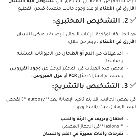
الإصابة بالمرض، خاصة في المناطق التي
يستوطن فيه االلسان
الأزرق في الأغنام
أو عند وجود حالات متعددة ضمن القطيع.
✅
2. التشخيص المختبري:
هو الطريقة المؤكدة للإثبات النهائي للإصابة بـ
مرض اللسان
الأزرق في الأغنام
، ويتم من خلال:
أخذ
عينات من الدم أو الطحال
من الحيوانات المشتبه
بإصابتها.
فحص هذه العينات في المختبر للبحث عن
وجود الفيروس
باستخدام اختبارات مثل
PCR
أو
عزل الفيروس
.
✅
3. التشخيص بالتشريح:
في بعض الحالات، قد يتم تأكيد الإصابة بعد ** autopsy **(الفحص
البعد الوفاة)، حيث يلاحظ وجود:
احتقان ونزيف في الرئة والقلب
** lesions **في الجهاز الهضمي
تقرحات وآفات مميزة في الفم واللسان