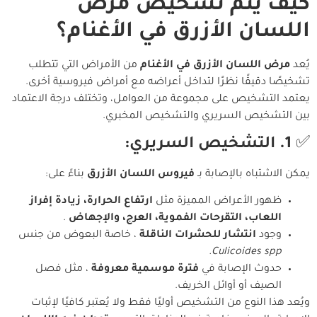
كيف يتم تشخيص مرض
اللسان الأزرق في الأغنام؟
يُعد
مرض اللسان الأزرق في الأغنام
من الأمراض التي تتطلب
تشخيصًا دقيقًا نظرًا لتداخل أعراضه مع أمراض فيروسية أخرى.
يعتمد التشخيص على مجموعة من العوامل، وتختلف درجة الاعتماد
بين التشخيص السريري والتشخيص المخبري.
✅
1. التشخيص السريري:
يمكن الاشتباه بالإصابة بـ
فيروس اللسان الأزرق
بناءً على:
ظهور الأعراض المميزة مثل
ارتفاع الحرارة، زيادة إفراز
اللعاب، التقرحات الفموية، العرج، والإجهاض
.
وجود
انتشار للحشرات الناقلة
، خاصة البعوض من جنس
Culicoides spp.
حدوث الإصابة في
فترة موسمية معروفة
، مثل فصل
الصيف أو أوائل الخريف.
ويُعد هذا النوع من التشخيص أوليًا فقط ولا يُعتبر كافيًا لإثبات