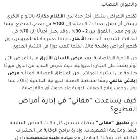
والحيوان المصاب.
تظهر الأعراض بشكل أكثر حدة لدى
الأغنام
مقارنة بالأنواع الأخرى،
ويمكن أن تصل معدلات الإصابة إلى
100%
في بعض القطيع، بينما
يتراوح معدل النفوق بين
2 – 30%
، وقد يصل أحيانًا إلى
70%
في
الحالات الشديدة. أما عند
الأبقار
، فإنها تُعتبر حاملة للفيروس دون
ظهور أعراض واضحة غالبًا، لكنها تلعب دورًا في انتشار العدوى.
من الناحية الاقتصادية، يعد
مرض اللسان الأزرق
من الأمراض التي
تؤثر بشدة على التجارة الحيوانية، حيث تفرض العديد من الدول قيودًا
صارمة على استيراد المواشي من المناطق المصابة. كما أنه
مرض
إبلاغي عالمي
وفقًا لمنظمة الصحة الحيوانية العالمية (OIE)، مما
يعني وجوب إبلاغ الجهات الدولية عند حدوث أي حالة إصابة.
كيف يساعدك “مقاني” في إدارة أمراض
القطيع؟
مع
تطبيق “مقاني”
يمكنك تسجيل كل حالات المرض المشتبه
فيها، ومتابعة التطعيمات، وإدارة برامج الوقاية من الحشرات
الناقلة. كما يمكنك التواصل مع
عيادة طبية متخصصة
داخل