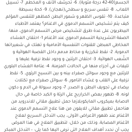
الجسم(40-42 درجة مئوية). 6- تحرشف الأنف و المخطم. 7- تسييل
اللعاب. 8- تنفس سريع و سطحي(نهجان). 9- كحة بسيطة
متباعدة. 10- تقوس الظهر و شمور البطن كمظهر للتنفس المؤلم.
كيف يتم تشخيص التسمم الدموي في الاغنام؟ يعتمد الأطباء
البيطريون على عدة طرق لتشخيص مرض التسمم الدموي، منها:
الصفة التشريحية التسمم الدموي عند الأغنام 1- احتقان الغشاء
المخاطي المبطن للقنوات التنفسية الأمامية و تهتك في شعيراتها
الدموية. 2- نقط تنكرزية و مخاط مدمم داخل القصبة الهوائية و
الشُعب الهوائية. 3- احتقان الرئتين و وجود نقط نزفية عليها و
تليفات في أجزاء منها في الحالات المزمنة. 4- عتامة الغشاء البلوري
للرئتين مع وجود سوائل صفراء بينه و بين النسيج الرئوي. 5- نقط
نزفية علي القلب و غشاء التامور. 6- سوائل صفراء مع تكتلات
بيضاء في تجويف البطن و الصدر. 7- وجود سيولة في الدم و دكون
لونه. 8- ظهور بعض الخراريج علي الرئة و الكبد خاصة في حال
الاصابة بميكروب المايكوبلازما حمل تطبيق مقاني للاندرويد من
هناحمل تطبيق مقاني للايفون من هنا علاج التسمم الدموي عند
الأغنام عند ظهور الأعراض الأولى، يجب التدخل السريع لعلاج
الأغنام المصابة، وذلك من خلال: لتطبيق العلاج في هذا المرض
يجب أن نحدد أهداف العلاج التي نرمي اليها كما يلي: – التدخل المبكر