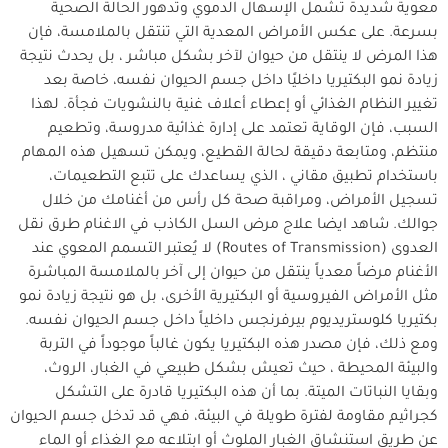
معوية شديدة تشمل الإسهال الدموي وتدهور الحالة الصحية
بسرعة. على عكس الأمراض المعدية التي تنتقل بالملامسة، فإن
هذا المرض لا ينتقل من حيوان لآخر بشكل مباشر ، بل يحدث نتيجة
زيادة نمو البكتيريا داخليًا داخل جسم الحيوان نفسه، خاصة بعد
تغيير النظام الغذائي أو إعطاء أعلاف غنية بالنشويات فجأة. لهذا
السبب، فإن الوقاية تعتمد على إدارة غذائية مدروسة، وتطعيم
منتظم، ومتابعة دقيقة لحالة القطيع، ويمكن تسهيل هذه المهام
باستخدام تطبيق مقاني ، الذي يساعدك على تتبع التطعيمات،
تسجيل الأمراض، ومراقبة صحة كل رأس من أغنامك من خلال
جوالك. شاهد ايضا علاج مرض السل الكاذب في الاغنام طرق نقل
العدوى (Routes of Transmission) لا يُعتبر التسمم المعوي عند
الأغنام مرضاً معدياً ينتقل من حيوان إلى آخر بالملامسة المباشرة
مثل الأمراض الفيروسية أو البكتيرية الأخرى، بل هو نتيجة زيادة نمو
بكتيريا كلوستريديوم بيرفرنجس داخلياً داخل جسم الحيوان نفسه.
ومع ذلك، فإن مصدر هذه البكتيريا يكون غالباً موجوداً في التربة
والبيئة المحيطة ، حيث تعيش بشكل طبيعي في الغبار، الروث،
وبقايا النباتات الميتة. بما أن هذه البكتيريا قادرة على التشكل
كجراثيم مقاومة لفترة طويلة في البيئة، فهي قد تدخل جسم الحيوان
عن طريق استنشاق الغبار الملوث أو ابتلاعه مع الغذاء أو الماء