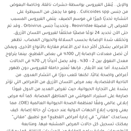
والإبل . يُنقل الفيروس بواسطة حشرات ناقلة، وخاصة البعوض
من جنس Culicoides spp. ، وهو ما يجعل من السيطرة على
انتشاره تحديًا كبيرًا في موسم الصيف. ينتمي الفيروس المسبب
للمرض إلى فصيلة Reoviridae ، وتحديداً جنس Orbivirus ، وقد تم
حتى الآن تحديد 24 نوعًا مصليًا مختلفًا لفيروس اللسان الأزرق،
وتختلف شدة الإصابة بحسب السلالة والحيوان المصاب. تظهر
الأعراض بشكل أكثر حدة لدى الأغنام مقارنة بالأنواع الأخرى، ويمكن
أن تصل معدلات الإصابة إلى 100% في بعض القطيع، بينما يتراوح
معدل النفوق بين 2 – 30% ، وقد يصل أحيانًا إلى 70% في الحالات
الشديدة. أما عند الأبقار ، فإنها تُعتبر حاملة للفيروس دون ظهور
أعراض واضحة غالبًا، لكنها تلعب دورًا في انتشار العدوى. من
الناحية الاقتصادية، يعد مرض اللسان الأزرق من الأمراض التي تؤثر
بشدة على التجارة الحيوانية، حيث تفرض العديد من الدول قيودًا
صارمة على استيراد المواشي من المناطق المصابة. كما أنه مرض
إبلاغي عالمي وفقًا لمنظمة الصحة الحيوانية العالمية (OIE)، مما
يعني وجوب إبلاغ الجهات الدولية عند حدوث أي حالة إصابة. كيف
يساعدك “مقاني” في إدارة أمراض القطيع؟ مع تطبيق “مقاني”
يمكنك تسجيل كل حالات المرض المشتبه فيها، ومتابعة