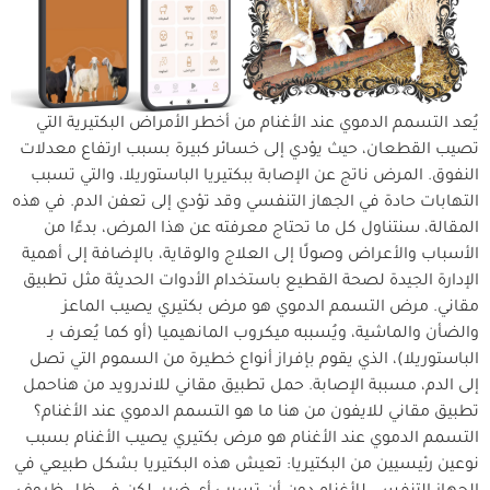
يُعد التسمم الدموي عند الأغنام من أخطر الأمراض البكتيرية التي
تصيب القطعان، حيث يؤدي إلى خسائر كبيرة بسبب ارتفاع معدلات
النفوق. المرض ناتج عن الإصابة ببكتيريا الباستوريلا، والتي تسبب
التهابات حادة في الجهاز التنفسي وقد تؤدي إلى تعفن الدم. في هذه
المقالة، سنتناول كل ما تحتاج معرفته عن هذا المرض، بدءًا من
الأسباب والأعراض وصولًا إلى العلاج والوقاية، بالإضافة إلى أهمية
الإدارة الجيدة لصحة القطيع باستخدام الأدوات الحديثة مثل تطبيق
مقاني. مرض التسمم الدموي هو مرض بكتيري يصيب الماعز
والضأن والماشية، ويُسببه ميكروب المانهيميا (أو كما يُعرف بـ
الباستوريلا)، الذي يقوم بإفراز أنواع خطيرة من السموم التي تصل
إلى الدم، مسببة الإصابة. حمل تطبيق مقاني للاندرويد من هناحمل
تطبيق مقاني للايفون من هنا ما هو التسمم الدموي عند الأغنام؟
التسمم الدموي عند الأغنام هو مرض بكتيري يصيب الأغنام بسبب
نوعين رئيسيين من البكتيريا: تعيش هذه البكتيريا بشكل طبيعي في