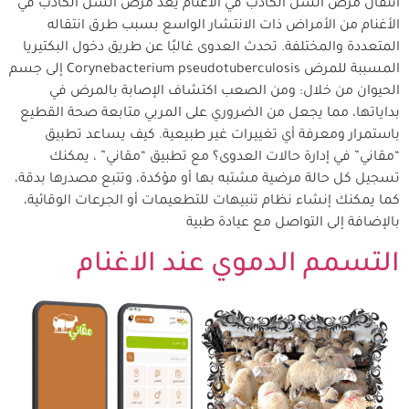
انتقال مرض السل الكاذب في الأغنام يُعد مرض السل الكاذب في
الأغنام من الأمراض ذات الانتشار الواسع بسبب طرق انتقاله
المتعددة والمختلفة. تحدث العدوى غالبًا عن طريق دخول البكتيريا
المسببة للمرض Corynebacterium pseudotuberculosis إلى جسم
الحيوان من خلال: ومن الصعب اكتشاف الإصابة بالمرض في
بداياتها، مما يجعل من الضروري على المربي متابعة صحة القطيع
باستمرار ومعرفة أي تغييرات غير طبيعية. كيف يساعد تطبيق
“مقاني” في إدارة حالات العدوى؟ مع تطبيق “مقاني” ، يمكنك
تسجيل كل حالة مرضية مشتبه بها أو مؤكدة، وتتبع مصدرها بدقة،
كما يمكنك إنشاء نظام تنبيهات للتطعيمات أو الجرعات الوقائية،
بالإضافة إلى التواصل مع عيادة طبية
التسمم الدموي عند الاغنام