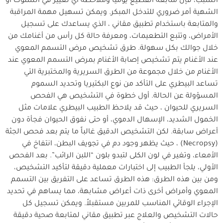
السبب، فإن متابعة القطيع يومياً وملاحظة أي تغيير في السلوك أو
الشهية أمر ضروري للتدخل المبكر. ويمكن تسهيل مهمة المراقبة
والمتابعة باستخدام تطبيق مقاني ، الذي يساعدك على تسجيل
الأمراض، وتتبع التطعيمات، ومعرفة حالة كل رأس من أغنامك من
خلال جوالك بكل سهولة. طرق تشخيص مرض التسمم المعوي
عند الأغنام يتم تشخيص إصابة الأغنام بمرض التسمم المعوي عند
الأغنام من خلال مجموعة من الطرق السريرية والمختبرية التي
تساعد البيطري على التأكد من نوع البكتيريا وتحديد السموم
المسؤولة عن الحالة. أول خطوة في التشخيص هي الفحص
السريري للحيوان ، حيث قد يلاحظ الطبيب البيطري علامات مثل
الخمول الشديد، الإسهال الدموي، أو حتى نفوق الحيوان فجأة دون
أعراض سابقة. لكن التشخيص الدقيق غالباً ما يتم بعد فحص الجثة
(Necropsy) ، حيث يظهر وجود دم في تجويف البطن، انتفاخ في
الأمعاء، وتغير في لون الكلى لتبدو بلون “اللبن الرائب”. بعد الفحص
الأولي، يلجأ الطبيب إلى اختبارات معملية دقيقة لتأكيد التشخيص،
ومن بين هذه الطرق: هذه الطرق تساعد على التفريق بين التسمم
المعوي وأمراض أخرى ذات أعراض مشابهة، مما يساهم في تحديد
الإجراء الوقائي المناسب للمربين مستقبلاً. ويمكن تسجيل كل
حالات التشخيص والعلاج عبر تطبيق مقاني لمتابعة صحية دقيقة