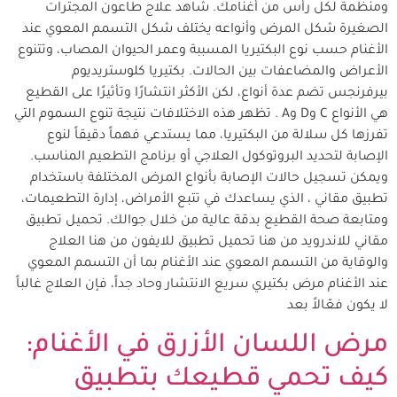
ومنظمة لكل رأس من أغنامك. شاهد علاج طاعون المجترات
الصغيرة شكل المرض وأنواعه يختلف شكل التسمم المعوي عند
الأغنام حسب نوع البكتيريا المسببة وعمر الحيوان المصاب، وتتنوع
الأعراض والمضاعفات بين الحالات. بكتيريا كلوستريديوم
بيرفرنجس تضم عدة أنواع، لكن الأكثر انتشارًا وتأثيرًا على القطيع
هي الأنواع C وD وA . تظهر هذه الاختلافات نتيجة تنوع السموم التي
تفرزها كل سلالة من البكتيريا، مما يستدعي فهماً دقيقاً لنوع
الإصابة لتحديد البروتوكول العلاجي أو برنامج التطعيم المناسب.
ويمكن تسجيل حالات الإصابة بأنواع المرض المختلفة باستخدام
تطبيق مقاني ، الذي يساعدك في تتبع الأمراض، إدارة التطعيمات،
ومتابعة صحة القطيع بدقة عالية من خلال جوالك. تحميل تطبيق
مقاني للاندرويد من هنا تحميل تطبيق للايفون من هنا العلاج
والوقاية من التسمم المعوي عند الأغنام بما أن التسمم المعوي
عند الأغنام مرض بكتيري سريع الانتشار وحاد جداً، فإن العلاج غالباً
لا يكون فعّالاً بعد
مرض اللسان الأزرق في الأغنام:
كيف تحمي قطيعك بتطبيق