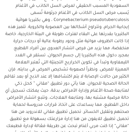
السعودية المسبب الحقيقي لمرض السل الكاذب في الأغنام
يُسبب مرض السل الكاذب في الأغنام جرثومة تُسمى
Corynebacterium pseudotuberculosis ، وهي بكتيريا هوائية
إيجابية الجرام، وتتراوح أشكالها بين العصوية والكروية. تتميز هذه
البكتيريا بقدرتها على البقاء لفترات طويلة في البيئة الخارجية، خاصة
إذا كانت الظروف مواتية مثل وجود رطوبة عالية أو درجات حرارة
منخفضة، مما يزيد من فرص انتشار العدوى بين أفراد القطيع.
بمجرد دخول هذه البكتيريا إلى جسم الحيوان، تستقر في الغدد
الليمفاوية وتبدأ في تكوين الخراريج التجبنيّة التي تُعتبر العلامة
المميزة للمرض. ونظراً لصعوبة تشخيص المرض في بدايته، فإن
الكثير من حالات الإصابة لا يتم اكتشافها إلا عند الذبح أو بعد تفاقم
الحالة الصحية للحيوان. هنا يأتي دور تطبيق “مقاني ” كحل ذكي
لمتابعة صحة الأغنام وإدارة الأمراض بدقة، حيث يمكنك تسجيل أي
حالة مرضية مشتبه بها، ومتابعة العلاجات، وتتبع انتشار الأمراض
داخل القطيع، مما يساعدك على اتخاذ قرارات مدروسة لحماية
صحتهم وتقليل الخسائر. تحميل تطبيق مقاني للاندرويد من هنا
تحميل تطبيق للايفون من هنا إدارة مزارعتك بسهولة مع تطبيق
“مقاني“ إذا كنت مربي أغنام تبحث عن طريقة فعّالة لإدارة قطيعك