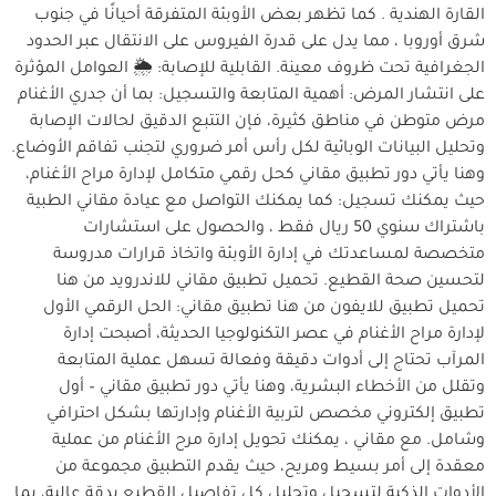
القارة الهندية . كما تظهر بعض الأوبئة المتفرقة أحيانًا في جنوب
شرق أوروبا ، مما يدل على قدرة الفيروس على الانتقال عبر الحدود
الجغرافية تحت ظروف معينة. القابلية للإصابة: 🌦️ العوامل المؤثرة
على انتشار المرض: أهمية المتابعة والتسجيل: بما أن جدري الأغنام
مرض متوطن في مناطق كثيرة، فإن التتبع الدقيق لحالات الإصابة
وتحليل البيانات الوبائية لكل رأس أمر ضروري لتجنب تفاقم الأوضاع.
وهنا يأتي دور تطبيق مقاني كحل رقمي متكامل لإدارة مراح الأغنام،
حيث يمكنك تسجيل: كما يمكنك التواصل مع عيادة مقاني الطبية
باشتراك سنوي 50 ريال فقط ، والحصول على استشارات
متخصصة لمساعدتك في إدارة الأوبئة واتخاذ قرارات مدروسة
لتحسين صحة القطيع. تحميل تطبيق مقاني للاندرويد من هنا
تحميل تطبيق للايفون من هنا تطبيق مقاني: الحل الرقمي الأول
لإدارة مراح الأغنام في عصر التكنولوجيا الحديثة، أصبحت إدارة
المرآب تحتاج إلى أدوات دقيقة وفعالة تسهل عملية المتابعة
وتقلل من الأخطاء البشرية، وهنا يأتي دور تطبيق مقاني – أول
تطبيق إلكتروني مخصص لتربية الأغنام وإدارتها بشكل احترافي
وشامل. مع مقاني ، يمكنك تحويل إدارة مرح الأغنام من عملية
معقدة إلى أمر بسيط ومريح، حيث يقدم التطبيق مجموعة من
الأدوات الذكية لتسجيل وتحليل كل تفاصيل القطيع بدقة عالية، بما