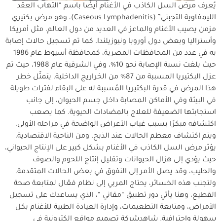
يُعرف مرض السل الكاذب في الأغنام أيضًا باسم “التهاب العقد
الليمفاوية التجبني” (Caseous Lymphadenitis)، وهو مرض بكتيري
مزمن يصيب الأغنام والماعز في العديد من دول العالم، مثل أمريكا
وأستراليا وبعض دول أوروبا ونيوزيلندا. كما تم تسجيل حالات إصابة
به في عدد من المحافظات المصرية، كمحافظة أسيوط عام 1986
حيث بلغت نسبة الإصابة نحو 10%، وفي الشرقية عام 1988، حيث تم
عزل البكتيريا المسببة من 87% من الخراريج الداخلية. يتمثّل خطر
هذا المرض في قدرة البكتيريا المُسببة له على البقاء لفترات طويلة
في البيئة وفي الأماكن المصابة داخل جسم الحيوان، إلى جانب
استجابتها الضعيفة للعلاج بالمضادات الحيوية. كما يصعب
اكتشافه مبكرًا بسبب غياب الأعراض الواضحة في مراحله الأولى،
ويتم اكتشاف معظم الحالات عند الذبح. ومن الناحية الاقتصادية،
يؤثر مرض السل الكاذب في الأغنام بشكل كبير على الإنتاج الحيواني،
حيث يؤدي إلى هزال الحيوانات وتقليل إنتاج اللحوم والصوف
والحليب، وقد يصل الأمر إلى النفوق في بعض الحالات المتقدمة.
ولتجنب هذه الخسائر، يحتاج المربي إلى نظام فعّال لمتابعة صحة
القطيع، وهنا يأتي دور تطبيق “مقاني “، الذي يساعدك على تسجيل
الأمراض، ومتابعة التطعيمات، وإدارة العيادة الطبية للأغنام بكل
سهولة واحترافية. شاهدشركة تصميم مواقع الكترونية في