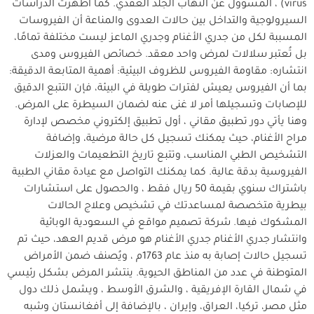
virus) ، المسؤول عن التهاب الجلد العقدي. كما أظهرت الدراسات
السيرولوجية والتداخل بين حالات العدوى والمناعة أن الفيروسات
المسببة لكل من جدري الأغنام وجدري الماعز ليست مختلفة تمامًا،
بل تُعتبر سلالات لمرض واحد معقد. خصائص الفيروس ومدى
انتشاره: مقاومة الفيروس للظروف البيئية: أهمية المتابعة الدقيقة:
بما أن الفيروس يعيش لفترات طويلة في البيئة، فإن التتبع الدقيق
للإصابات وتسجيلها أمر لا غنى عنه لضمان السيطرة على المرض.
وهنا يأتي دور تطبيق مقاني ، أول تطبيق إلكتروني مخصص لإدارة
مراح الأغنام، حيث يمكنك تسجيل كل حالة مرضية، وإضافة
التشخيص الطبي المناسب، وتتبع تاريخ التطعيمات والعزلات
الفيروسية بدقة عالية. كما يمكنك التواصل مع عيادة مقاني الطبية
باشتراك سنوي بقيمة 50 ريال فقط ، والحصول على استشارات
بيطرية متخصصة لمساعدتك في تشخيص وعلاج الحالات
المشكوك فيها. شركة تصميم مواقع في السعودية الوبائية
وانتشار جدري الأغنام جدري الأغنام هو مرض قديم العهد، حيث تم
تسجيل حالات إصابة به منذ عام 1763م ، ويُصنف ضمن الأمراض
المتوطنة في عدد من المناطق الحيوية. ينتشر المرض بشكل رئيسي
في شمال القارة الإفريقية ، والشرق الأوسط ، ويشمل ذلك دول
مثل مصر، تركيا، العراق، وإيران ، بالإضافة إلى أفغانستان وشبه