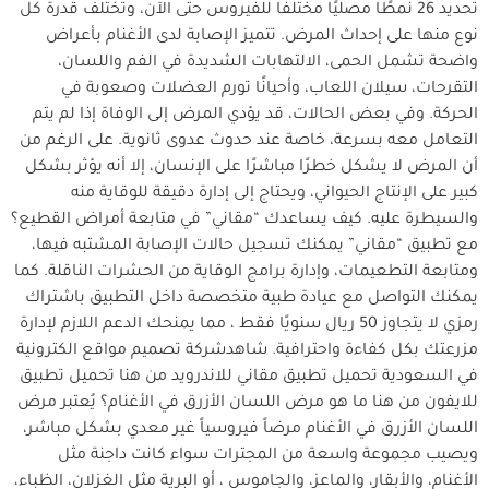
تحديد 26 نمطًا مصليًا مختلفًا للفيروس حتى الآن، وتختلف قدرة كل
نوع منها على إحداث المرض. تتميز الإصابة لدى الأغنام بأعراض
واضحة تشمل الحمى، الالتهابات الشديدة في الفم واللسان،
التقرحات، سيلان اللعاب، وأحيانًا تورم العضلات وصعوبة في
الحركة. وفي بعض الحالات، قد يؤدي المرض إلى الوفاة إذا لم يتم
التعامل معه بسرعة، خاصة عند حدوث عدوى ثانوية. على الرغم من
أن المرض لا يشكل خطرًا مباشرًا على الإنسان، إلا أنه يؤثر بشكل
كبير على الإنتاج الحيواني، ويحتاج إلى إدارة دقيقة للوقاية منه
والسيطرة عليه. كيف يساعدك “مقاني” في متابعة أمراض القطيع؟
مع تطبيق “مقاني” يمكنك تسجيل حالات الإصابة المشتبه فيها،
ومتابعة التطعيمات، وإدارة برامج الوقاية من الحشرات الناقلة. كما
يمكنك التواصل مع عيادة طبية متخصصة داخل التطبيق باشتراك
رمزي لا يتجاوز 50 ريال سنويًا فقط ، مما يمنحك الدعم اللازم لإدارة
مزرعتك بكل كفاءة واحترافية. شاهدشركة تصميم مواقع الكترونية
في السعودية تحميل تطبيق مقاني للاندرويد من هنا تحميل تطبيق
للايفون من هنا ما هو مرض اللسان الأزرق في الأغنام؟ يُعتبر مرض
اللسان الأزرق في الأغنام مرضاً فيروسياً غير معدي بشكل مباشر،
ويصيب مجموعة واسعة من المجترات سواء كانت داجنة مثل
الأغنام، والأبقار، والماعز، والجاموس ، أو البرية مثل الغزلان، الظباء،