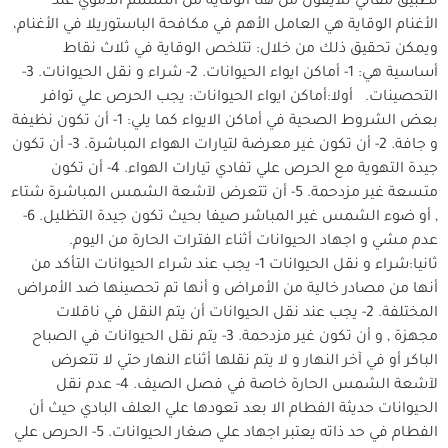
تطبيق مقاني للايفون من هنا الوقاية من التسمم الدموي عند
الأغنام الوقاية هي العامل الأهم في مكافحة الباستوريلا في الأغنام،
ويمكن تحقيق ذلك من خلال: تتلخص الوقاية في ثلاث نقاط
أساسية هي: 1- أماكن ايواء الحيوانات. 2- شراء و نقل الحيوانات. 3-
التحصينات. أولا:أماكن ايواء الحيوانات: يجب الحرص علي توافر
بعض الشروط الصحية في أماكن الايواء كما يلي: 1- أن تكون نظيفة
و جافة. 2- أن تكون غير معرضة لتيارات الهواء المباشرة. 3- أن تكون
جيدة التهوية مع الحرص علي تفادي تيارات الهواء. 4- أن تكون
متسعة غير مزدحمة. 5- أن تتعرض لآشعة الشمس المباشرة شتاء
, أو ضوء الشمس غير المباشر صيفا بحيث تكون جيدة التظليل. 6-
عدم مشي و اجهاد الحيوانات أثناء الفترات الحارة من اليوم.
ثانيا:شراء و نقل الحيوانات 1- يجب عند شراء الحيوانات التأكد من
أنها من مصادر خالية من الأمراض و أنها تم تحصينها ضد الأمراض
المختلفة. 2- يجب عند نقل الحيوانات أن يتم النقل في ناقلات
مجهزة , و أن تكون غير مزدحمة. 3- يتم نقل الحيوانات في الصباح
الباكر أو في آخر النهار و لا يتم نقلها أثناء النهار حتي لا تتعرض
لآشعة الشمس الحارة خاصة في فصل الصيف. 4- عدم نقل
الحيوانات حديثة الفطام الا بعد تعودها علي العلف البادي حيث أن
الفطام في حد ذاته يعتبر اجهاد علي صغار الحيوانات. 5- الحرص علي