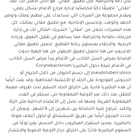
بكل دقة واحترافية، فإن تطبيق “مقاني” هو الحل الأمثل لك. يُعد
“مقاني” تطبيقًا ذكيًا مخصصًا لإدارة مزارع الأغنام بشكل رقمي،
ويقدم مجموعة من الميزات التي تساعدك على تنظيم عملك وتوفير
الجهد والوقت، وتحسين الإنتاجية. مع تطبيق مقاني يمكنك: كل
هذه المميزات تجعل من “مقاني” الشريك المثالي لك في إدارة
مزرعتك بكفاءة واحترافية، مما يساهم في تقليل النفوق، وزيادة
الربحية، والارتقاء بمستوى رعاية القطيع. تحميل تطبيق مقاني
للاندرويد من هنا تحميل تطبيق للايفون من هنا كيفية حدوث
الإصابة بمرض السل الكاذب في الأغنام يبدأ مرض السل الكاذب
في الأغنام نتيجة دخول البكتيريا Corynebacterium
pseudotuberculosis إلى جسم الحيوان من خلال الجروح أو
الخدوش الموجودة على الجلد أو الأغشية المخاطية. وقد يثبت أيضًا
أن هذه البكتيريا قادرة على اختراق الجلد السليم تحت ظروف معينة،
لتنتقل بعد ذلك عبر الأوعية الليمفاوية حتى تستقر في الغدد
الليمفاوية القريبة، ومنها قد تصل إلى الأعضاء الداخلية مثل الرئة
والكبد. تتراوح فترة الحضانة بين شهرين إلى 6 أشهر ، ويمكن أن
تحدث العدوى أيضًا عن طريق الاستنشاق أو تناول أعلاف ملوثة
بالبكتيريا. بمجرد استقرار الميكروب داخل الجسم، يفرز نوعًا من
السموم البكتيرية قادرًا على اختراق جدار الأوعية الدموية والانتشار