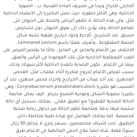
الخارجي للخراج ويبدأ في تصريف المادة القيحية. ب – الصورة
الداخلية: وهي الأكثر خطورة، حيث تصل البكتيريا إلى الأعضاء الداخلية
مثل: وفي هذه الحالة، لا تظهر أعراض واضحة على الحيوان حتى
تتفاقم الحالة، وقد يؤدي ذلك إلى نفوق الحيوان دون تشخيص
مسبق. عند التشريح، تُلاحظ وجود خراريج طبقية تشبه شكل
البصلة المقطوعة ، وتُعرف علميًا باسم Laminated Lesions .
الاختلاف بين الأغنام والماعز: في الماعز ، غالبًا ما يقتصر المرض على
الغدد الليمفاوية الخارجية مثل تلك الموجودة في الرأس والعنق،
بينما في الأغنام ، تكون الإصابة بالغدة الداخلية أكثر شيوعًا، وذلك
بسبب تعرض الأغنام لجروح متكررة أثناء عمليات مثل: الفحص
المجهري: عند أخذ عينات من الخراريج وإجراء فحص مجهري، نجد أن
المسبب هو بكتيريا Corynebacterium pseudotuberculosis ، وهي
بكتيريا عصوية الشكل وموجبة التصبغ بجرام . كيف يمكن متابعة
الحالة الصحية للقطيع؟ مع تطبيق مقاني ، يمكنك تسجيل أي حالة
مشتبه فيها بدقة، ومتابعة تطور الحالة عبر جداول رعاية صحية
مُخصصة. كما يمكنك التواصل مع عيادة طبية متكاملة داخل
التطبيق، تحت إشراف متخصصين، بسعر رمزي لا يتجاوز 50 ريال
سنويًا فقط. شاه ايضا علاج الحمي المالطية في الاغنام طرق