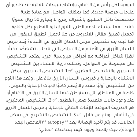
اليومية لكل رأس من الأغنام، وإنشاء تنبيهات تلقائية عند ظهور أي
علامات مرضية جديدة. كما يمكنك التواصل مع عيادة طبية
متخصصة داخل التطبيق باشتراك رمزي لا يتجاوز 50 ريال سنويًا
فقط ، مما يمنحك الدعم الطبي اللازم لإدارة القطيع بكل كفاءة.
تحميل تطبيق مقاني للاندرويد من هنا تحميل تطبيق للايفون من
هنا كيف يتم تشخيص مرض اللسان الأزرق في الأغنام؟ يُعد مرض
اللسان الأزرق في الأغنام من الأمراض التي تتطلب تشخيصًا دقيقًا
نظرًا لتداخل أعراضه مع أمراض فيروسية أخرى. يعتمد التشخيص
على مجموعة من العوامل، وتختلف درجة الاعتماد بين التشخيص
السريري والتشخيص المخبري. ✅ 1. التشخيص السريري: يمكن
الاشتباه بالإصابة بـ فيروس اللسان الأزرق بناءً على: ويُعد هذا النوع
من التشخيص أوليًا فقط ولا يُعتبر كافيًا لإثبات الإصابة بالمرض،
خاصة في المناطق التي يستوطن فيه االلسان الأزرق في الأغنام أو
عند وجود حالات متعددة ضمن القطيع. ✅ 2. التشخيص المختبري:
هو الطريقة المؤكدة للإثبات النهائي للإصابة بـ مرض اللسان الأزرق
في الأغنام ، ويتم من خلال: ✅ 3. التشخيص بالتشريح: في بعض
الحالات، قد يتم تأكيد الإصابة بعد ** autopsy **(الفحص البعد
الوفاة)، حيث يلاحظ وجود: كيف يساعدك “مقاني”