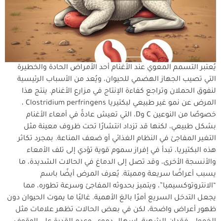
يُعتبر التسمم المعوي عند الأغنام أحد الأمراض الحادة والخطيرة
التي تصيب الجهاز الهضمي للحيوان، ويُعد من الأسباب الرئيسية
لنفوق الحملان وتراجع كفاءة الإنتاج في مزارع الأغنام. ينتج هذا
المرض عن نمو غير طبيعي لبكتيريا Clostridium perfringens ،
خصوصًا من النوعين C وD، التي تعيش عادةً في أمعاء الأغنام
بشكل طبيعي، لكنها قد تزداد انتشارًا تحت ظروف معينة مثل
التغير المفاجئ في النظام الغذائي أو ضعف المناعة. بمجرد تكاثر
هذه البكتيريا، تبدأ في إفراز سموم قوية تؤدي إلى تلف الأمعاء
والأنسجة الأخرى، وقد تصل إلى الدماغ في الحالات الشديدة، ما
يسبب أعراضًا سريعة ومميتة. يُعرف المرض أيضًا باسم
“الانتروتوكسيميا”، ويتميز بحدوثه المفاجئ وسرعة تطوره، مما
يجعل التدخل السريع أمرًا بالغ الأهمية. غالبًا ما يموت الحيوان دون
ظهور أعراض واضحة، لكن في بعض الحالات تظهر علامات مثل