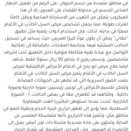
في مناطق متعددة من جسم الحيوان. على الرغم من تفعيل الجهاز
المناعي للجسم في محاولة للقضاء على العدوى، إلا أن هذا
الميكروب يتمكن من التهرب من الاستجابة المناعية ويظل كامنًا
لفترات طويلة، مما يجعل تشخيص مرض السل الكاذب في الأغنام
صعبًا في بدايته. لذلك، فإن استخدام أدوات رقمية مثل تطبيق
“مقاني” يمكن أن يكون عونًا كبيرًا للمربين، حيث يساعد في تسجيل
الحالات المشتبه فيها، ومتابعة العلاجات، بالإضافة إلى إمكانية
التواصل مع عيادة طبية متكاملة متوفرة داخل التطبيق تحت إشراف
متخصصين، وبسعر رمزي لا يتجاوز 50 ريال سنويًا فقط. شاهد
ايضا علاج مرض ابو رمح في الاغنام الأعراض الإكلينيكية لمرض
السل الكاذب في الأغنام يتميز مرض السل الكاذب في الأغنام
بتعدد الصور السريرية التي قد تظهر على الحيوانات المصابة،
ويُمكن تقسيم الأعراض إلى نوعين رئيسيين: صورة خارجية وصورة
داخلية ، وكلتاهما قد تظهران معًا في بعض الحالات. أ – الصورة
الخارجية: تحدث عندما تستوطن البكتيريا الغدد الليمفاوية
السطحية، مما يؤدي إلى ظهور خراريج كبيرة الحجم وبطيئة النمو في
مناطق مثل: وتتميز هذه الخراريج بأنها متماسكة الملمس في
البداية، وتحتوي على مادة صديدية متجبنة ذات لون أبيض يميل إلى
الأخضرار أو المصفر . وفي المراحل المتقدمة، قد يتمزق الجدار