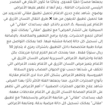
يجعلها مصدرًا خفيًا للعدوى. وغالبًا ما تكون الأبقار هي المصدر
الرئيسي للحشرات الناقلة ، رغم أنها لا تظهر عليها الأعراض
بوضوح. شاهد علاج جدري الاغنام تحميل تطبيق مقاني للاندرويد من
هنا تحميل تطبيق للايفون من هنا ❌ طرق انتقال اللسان الأزرق في
الأغنام غير رئيسية: ⚠️ الجدير بالذكر: كيف يساعدك “مقاني” في
السيطرة على انتشار المرض؟ مع تطبيق “مقاني” يمكنك تتبع
أماكن تجمع الحشرات، وإدارة برامج التطهير والمكافحة، بالإضافة
إلى تسجيل كل حالة إصابة مشتبه فيها. كما يمكنك التواصل مع
عيادة طبية متخصصة داخل التطبيق باشتراك رمزي لا يتجاوز 50
ريال سنويًا فقط ، مما يمنحك الدعم اللازم لإدارة مزرعتك بكل
كفاءة واحترافية. الأعراض السريرية لمرض اللسان الأزرق في
الأغنام يتميز مرض اللسان الأزرق في الأغنام بتعدد الأعراض التي
تختلف في شدتها حسب نوع الحيوان المصاب ونوع السلالة
الفيروسية. وتظهر الأعراض بشكل أكثر حدة لدى الأغنام مقارنة
بأنواع المجترات الأخرى، مما يجعلها الفئة الأكثر تأثرًا بهذا المرض.
شاهد علاج طاعون المجترات الصغيرة ✅ أهم الأعراض التي تظهر
على الأغنام المصابة اللسان الأزرق في الأغنام ملاحظات مهمة:
كيف يساعدك “مقاني” في متابعة الأعراض وتسجيلها؟ مع تطبيق
“مقاني” يمكنك تسجيل كل حالة مرضية بدقة، ومتابعة الأعراض