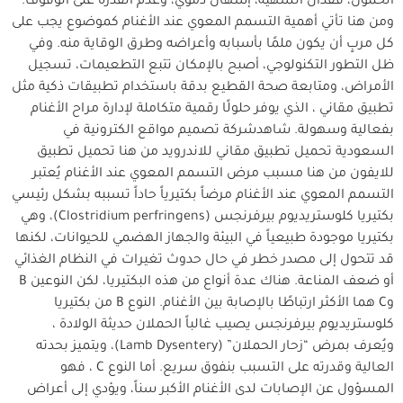
الخمول، فقدان الشهية، إسهال دموي، وعدم القدرة على الوقوف.
ومن هنا تأتي أهمية التسمم المعوي عند الأغنام كموضوع يجب على
كل مربٍ أن يكون ملمًا بأسبابه وأعراضه وطرق الوقاية منه. وفي
ظل التطور التكنولوجي، أصبح بالإمكان تتبع التطعيمات، تسجيل
الأمراض، ومتابعة صحة القطيع بدقة باستخدام تطبيقات ذكية مثل
تطبيق مقاني ، الذي يوفر حلولًا رقمية متكاملة لإدارة مراح الأغنام
بفعالية وسهولة. شاهدشركة تصميم مواقع الكترونية في
السعودية تحميل تطبيق مقاني للاندرويد من هنا تحميل تطبيق
للايفون من هنا مسبب مرض التسمم المعوي عند الأغنام يُعتبر
التسمم المعوي عند الأغنام مرضاً بكتيرياً حاداً تسببه بشكل رئيسي
بكتيريا كلوستريديوم بيرفرنجس (Clostridium perfringens)، وهي
بكتيريا موجودة طبيعياً في البيئة والجهاز الهضمي للحيوانات، لكنها
قد تتحول إلى مصدر خطر في حال حدوث تغيرات في النظام الغذائي
أو ضعف المناعة. هناك عدة أنواع من هذه البكتيريا، لكن النوعين B
وC هما الأكثر ارتباطًا بالإصابة بين الأغنام. النوع B من بكتيريا
كلوستريديوم بيرفرنجس يصيب غالباً الحملان حديثة الولادة ،
ويُعرف بمرض “زحار الحملان” (Lamb Dysentery)، ويتميز بحدته
العالية وقدرته على التسبب بنفوق سريع. أما النوع C ، فهو
المسؤول عن الإصابات لدى الأغنام الأكبر سناً، ويؤدي إلى أعراض