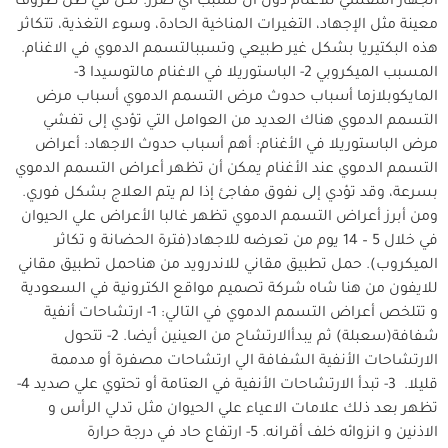
الجهاز التنفسي للأغنام دون أن تسبب أي ضرر. لكن في ظل ظروف
معينة مثل الإجهاد، التغيرات المناخية الحادة، وسوء التغذية، تتكاثر
هذه البكتيريا بشكل غير طبيعي وتسببالتسمم الدموي في الاغنام.
المسبب الميكروبي 2- الباستوريلا في الاغنام مالتوسيدا 3-
المايكوبلازما أسباب حدوث مرض التسمم الدموي أسباب مرض
التسمم الدموي هناك العديد من العوامل التي تؤدي إلى تفشي
مرض الباستوريلا في الأغنام: أهم أسباب حدوث الاجهاد: أعراض
التسمم الدموي عند الأغنام يمكن أن تظهر أعراض التسمم الدموي
بسرعة، وقد تؤدي إلى نفوق مفاجئ إذا لم يتم العلاج بشكل فوري.
ومن أبرز أعراض التسمم الدموي تظهر غالبا الأعراض علي الحيوان
في خلال 5 – 14 يوم من تعرضه للاجهاد(فترة الحضانة و تكاثر
الميكروب). حمل تطبيق مقاني للاندرويد من هناحمل تطبيق مقاني
للايفون من هنا شاه شركة تصميم مواقع الكترونية في السعودية
و تتلخص أعراض التسمم الدموي في التالي: 1- ارتشاحات أنفية
شفافة(سعبلة) ثم يبدأالارتشاح من العينين أيضا. 2- تتحول
الارتشاحات الأنفية الشفافة الي ارتشاحات مصفرة أو مدممة
قليلا. 3- تبدأ الارتشاحات الأنفية في العتامة أو تحتوي علي صديد 4-
تظهر بعد ذلك علامات الاعياء علي الحيوان مثل تدلي الرأس و
الاذنين و انزوائه خلف أقرانه. 5- ارتفاع حاد في درجة حرارة