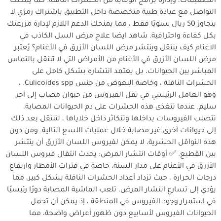
التطعيمات، وإدارة برامج الوقاية من الحشرات الناقلة. كما يمكنك
التواصل مع عيادة طبية متخصصة داخل التطبيق باشتراك رمزي لا
يتجاوز 50 ريال سنويًا فقط ، مما يمنحك الدعم اللازم لإدارة مزرعتك
بكل كفاءة واحترافية. شاهد ايضا علاج مرض السل الكاذب في
الاغنام كيف ينتقل وينتشر مرض اللسان الأزرق في الأغنام؟ يُعتبر
مرض اللسان الأزرق في الأغنام من الأمراض التي لا تنتقل بالتماس
المباشر بين الحيوانات، بل يعتمد انتشاره بشكل كامل على
الحشرات الناقلة ، وخاصة البعوض من جنس Culicoides spp. ،
وهو العامل الرئيسي في نقل الفيروس من حيوان مصاب إلى آخر
سليم. عندما تتغذى هذه الحشرات على دم الحيوانات المصابة،
تتصلب الفيروسات بداخلها وتتكاثر داخل خلاياها ، لتنتقل بعد ذلك
إلى حيوانات أخرى غير مصابة خلال عمليات اللسع التالية. ومن دون
هذه النواقل الحشرية، لا يمكن لفيروس اللسان الأزرق أن ينتشر
بين القطيع. ✅ أوقات انتشار المرض: يحدث انتقال فيروس اللسان
الأزرق في الأغنام على مدار السنة، خاصة في فترات الأمطار وارتفاع
درجات الحرارة ، حيث تزداد أعداد الحشرات الناقلة بشكل كبير، مما
يؤدي إلى تسارع انتشار المرض. تلعب الماشية المصابة دورًا رئيسيًا
في استمرار وجود الفيروس في المنطقة ، إذ يمكن أن تحمل
الحيوانات الفيروس لأسابيع دون ظهور أعراض واضحة، مما