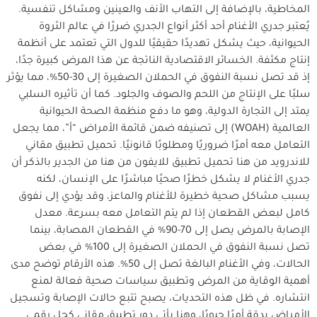
المخاطية، بالإضافة إلى التهاب الأنف والعينين ومشاكل تنفسية.
يُعتبر جدري الأغنام أحد أكثر أنواع الجدري ضررًا في عالم الثروة
الحيوانية، حيث يشكل تهديدًا حقيقيًا للدول التي تعتمد على أنظمة
إنتاج مكثفة. الخسائر الاقتصادية الناتجة عن هذا المرض كبيرة جدًا،
إذ قد تصل نسبة النفوق في الحملان الصغيرة إلى 30-50%، مما يؤثر
سلبًا على الإنتاج من اللحم والصوف والجلود. كما أن تأثيره السلبي
يمتد إلى التجارة الدولية، وهو ما دفع منظمة الصحة الحيوانية
العالمية (WOAH) إلى تصنيفه ضمن قائمة الأمراض “أ”، مما يجعل
التعامل معه أمرًا ضروريًا ومطلوبًا قانونيًا. تحميل تطبيق مقاني
للاندرويد من هنا تحميل تطبيق للايفون من هنا من الجدير بالذكر أن
جدري الأغنام لا يشكل خطرًا صحيًا مباشرًا على الإنسان، لكنه
يسبب مشاكل صحية خطيرة للأغنام والماعز، وقد يؤدي إلى نفوق
كامل لبعض القطعان إذا لم يتم التعامل معه بسرعة. معدل
الإصابة بالمرض يصل إلى 70-90% في القطعان المصابة، بينما
تصل نسبة النفوق في الحملان الصغيرة إلى 100% في بعض
الحالات، وفي الأغنام البالغة تصل إلى 50%. هذه الأرقام توضح مدى
أهمية الوقاية من المرض وتطبيق سياسات صحية فعالة لمنع
انتشاره. في ظل هذه التحديات، يصبح تتبع حالات الإصابة وتسجيل
الأمراض بدقة أمرًا حيويًا، وهنا يأتي دور تطبيق مقاني كحل رقمي