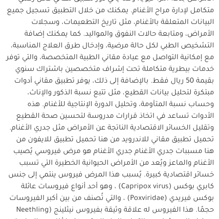
متكامل لإدارة مراح الأغنام. يمكنك من خلال التطبيق تسجيل جميع
البيانات المتعلقة بالأغنام، مثل تاريخ التطعيمات، وسجلات
الأمراض، ومتابعة حالات النفوق والمواليد. كما يمكنك إضافة
التشخيص الطبي لكل حالة مرضية، وإدخال طرق العلاج المناسبة،
مع إمكانية التواصل مع عيادة مقاني الطبية المتخصصة، والتي توفر
خدمات بيطرية متكاملة تحت إشراف متخصصين باشتراك سنوي
بقيمة 50 ريال فقط. بالإضافة إلى ذلك، يوفر تطبيق مقاني أدوات
مبتكرة لتحليل بيانات القطيع، مثل تتبع نسبة الذكور والإناث،
وحساب نسبة المتآومة، وتحليل الدورة الإنتاجية للأغنام. هذه
الأدوات تساعد في اتخاذ قرارات مدروسة لتحسين صحة القطيع
وتقليل الخسائر الاقتصادية الناتجة عن الأمراض مثل جدري الأغنام.
تحميل تطبيق مقاني للاندرويد من هنا تحميل تطبيق للايفون من
هنا مسببات جدري الأغنام جدري الأغنام هو مرض فيروسي يُصيب
الأغنام والماعز ويُعد من الأمراض الحيوانية الخطيرة التي تسبب
خسائر اقتصادية كبيرة. يُسبب هذا المرض فيروس ينتمي إلى جنس
كابري بوكس (Capripox virus) ، وهو أحد أنواع فيروسات عائلة
بوكس فيريدي (Poxviridae) ، والتي تُصنف من بين أكبر الفيروسات
حجمًا. هذا الفيروس له علاقة وثيقة بفيروس نيثلينج (Neethling