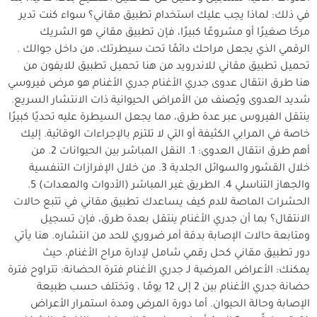
في ذلك: لماذا يجب عليك استخدام تطبيق مقاني؟ سواء كنت تدير
مرحًا صغيرًا أو مشروعًا كبيرًا، فإن تطبيق مقاني هو الشريك
الرقمي الذي يجعل مراحك دائمًا تحت سيطرتك، من داخل جوالك .
تحميل تطبيق مقاني للاندرويد من هنا تحميل تطبيق للايفون من
هنا طرق انتقال عدوى جدري الأغنام جدري الأغنام هو مرض فيروسي
شديد العدوى ويُصنف من الأمراض الحيوانية ذات الانتشار السريع.
ينتقل الفيروس عبر عدة طرق، مما يجعل السيطرة عليه تحديًا كبيرًا
خاصة في المرابي الكثيفة أو التي لا تلتزم بالإجراءات الوقائية. إليك
أهم طرق انتقال العدوى: 1. النقل المباشر بين الحيوانات 2. من
خلال القشور والسوائل الجلدية 3. من خلال الإفرازات التنفسية
والجهاز التناسلي 4. الطريق غير المباشر (الأدوات والمعدات) 5.
الحشرات الماصة للدم كيف يساعدك تطبيق مقاني في تتبع حالات
الانتقال؟ بما أن جدري الأغنام ينتقل بعدة طرق، فإن تسجيل
ومتابعة حالات الإصابة بدقة أمر ضروري للحد من انتشاره. هنا يأتي
دور تطبيق مقاني كحل رقمي شامل لإدارة مراح الأغنام، حيث
يمكنك: الأعراض المرضية لـ جدري الأغنام فترة الحضانة: تتراوح فترة
حضانة جدري الأغنام بين 2 إلى 12 يومًا ، وتختلف حسب طبيعة
الإصابة وحالة الحيوان. أما دورة المرض ومدة استمرار الأعراض