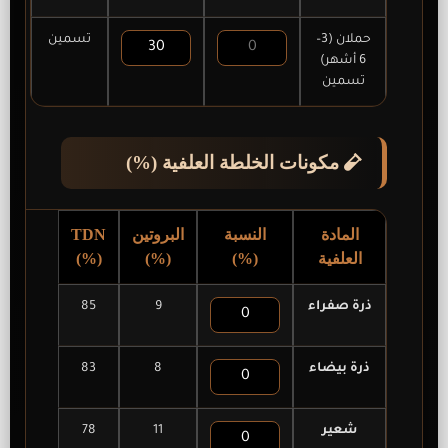
حملان (3–
تسمين
6 أشهر)
تسمين
مكونات الخلطة العلفية (%)
المادة
النسبة
البروتين
TDN
العلفية
(%)
(%)
(%)
ذرة صفراء
9
85
ذرة بيضاء
8
83
شعير
11
78