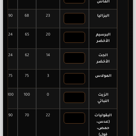
الماش
البزاليا
23
68
90
البرسيم
20
65
24
الأخضر
الجت
14
62
24
الأخضر
المولاس
3
75
75
الزيت
0
100
100
النباتي
البقوليات
22
70
90
(عدس،
حمص،
فول)