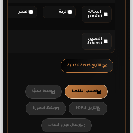
النخالة
الردة
القش
الشعير
الخميرة
العلفية
اقتراح خلطة تلقائية
احسب الخلطة
حفظ محليًا
تنزيل كـ PDF
حفظ كصورة
إرسال عبر واتساب