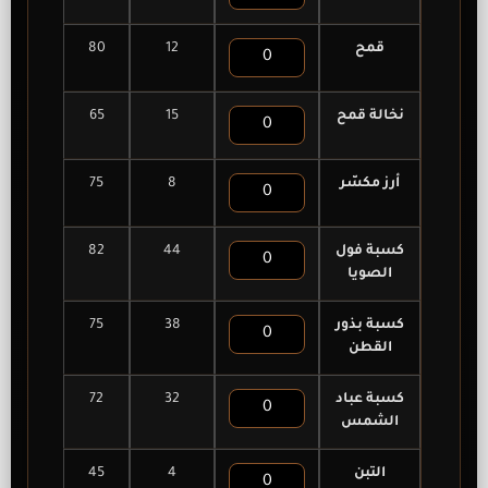
قمح
12
80
نخالة قمح
15
65
أرز مكسّر
8
75
كسبة فول
44
82
الصويا
كسبة بذور
38
75
القطن
كسبة عباد
32
72
الشمس
التبن
4
45