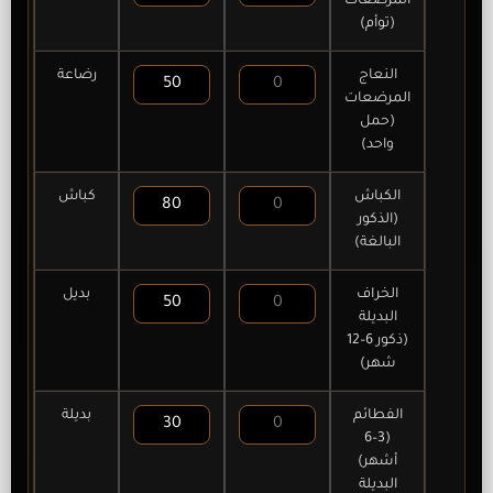
المرضعات
(توأم)
النعاج
رضاعة
المرضعات
(حمل
واحد)
الكباش
كباش
(الذكور
البالغة)
الخراف
بديل
البديلة
(ذكور 6–12
شهر)
الفطائم
بديلة
(3–6
أشهر)
البديلة