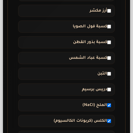
أرز مكسّر
كسبة فول الصويا
كسبة بذور القطن
كسبة عباد الشمس
التبن
دريس برسيم
الملح (NaCl)
الكلس (كربونات الكالسيوم)