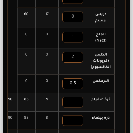
دريس
17
60
برسيم
الملح
0
0
(NaCl)
الكلس
0
0
(كربونات
الكالسيوم)
البرمكس
0
0
ذرة صفراء
9
85
90
ذرة بيضاء
8
83
90