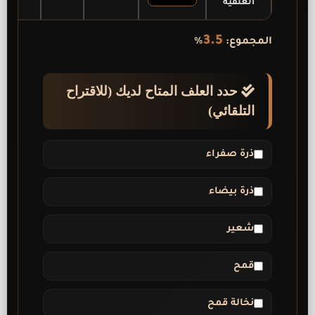
العلفية
3.5
المجموع:
%
حدد العلف المتاح لديك (للاقتراح
التلقائي)
ذرة صفراء
ذرة بيضاء
شعير
قمح
نخالة قمح