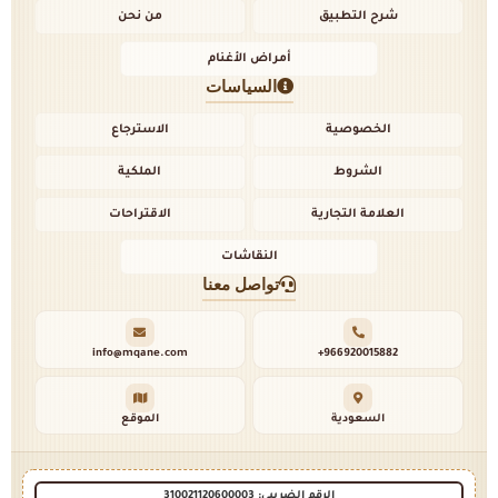
شرح التطبيق
من نحن
أمراض الأغنام
السياسات
الخصوصية
الاسترجاع
الشروط
الملكية
العلامة التجارية
الاقتراحات
النقاشات
تواصل معنا
info@mqane.com
+966920015882
السعودية
الموقع
الرقم الضريبي: 310021120600003