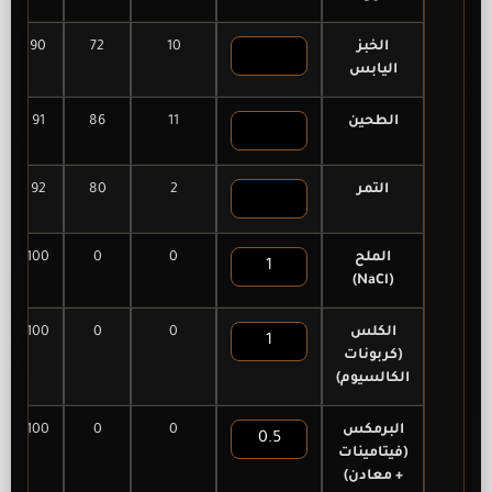
الخبز
10
72
90
اليابس
الطحين
11
86
91
التمر
2
80
92
الملح
0
0
100
(NaCl)
الكلس
0
0
100
(كربونات
الكالسيوم)
البرمكس
0
0
100
(فيتامينات
+ معادن)