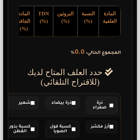
المادة
النسبة
البروتين
TDN
المادة
العلفية
(%)
(%)
(%)
الجافة
(%)
0.0
المجموع الحالي:
%
حدد العلف المتاح لديك
(للاقتراح التلقائي)
ذرة
ذرة بيضاء
شعير
صفراء
أرز مكسّر
كسبة فول
كسبة بذور
الصويا
القطن