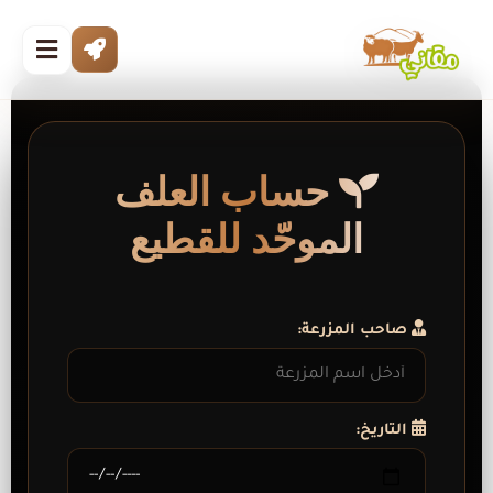
حساب العلف
الموحّد للقطيع
صاحب المزرعة:
التاريخ: