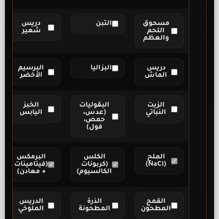
مسحوق
التبن
دريس
اللحم
شعير
والعظم
دريس
البزاليا
البرسيم
الماش
الأخضر
الزيت
البقوليات
الخبز
النباتي
(عدس،
اليابس
حمص،
فول)
الملح
الكلس
البرمكس
(NaCl)
(كربونات
(فيتامينات
الكالسيوم)
+ معادن)
القمح
الذرة
الدريس
المطحون
المطحونة
الملوخي